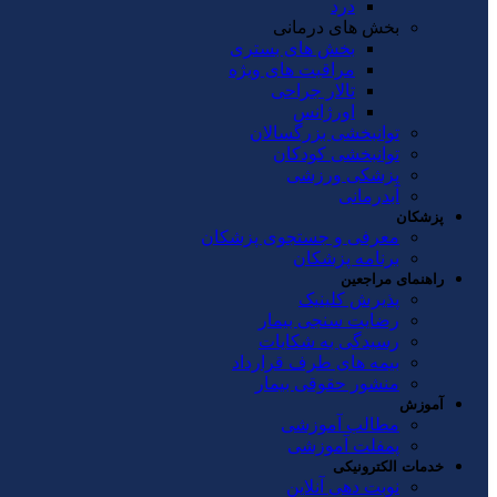
درد
بخش های درمانی
بخش های بستری
مراقبت های ویژه
تالار جراحی
اورژانس
توانبخشی بزرگسالان
توانبخشی کودکان
پزشکی ورزشی
آبدرمانی
پزشکان
معرفی و جستجوی پزشکان
برنامه پزشکان
راهنمای مراجعین
پذیرش کلینیک
رضایت سنجی بیمار
رسیدگی به شکایات
بیمه های طرف قرارداد
منشور حقوقی بیمار
آموزش
مطالب آموزشی
پمفلت آموزشی
خدمات الکترونیکی
نوبت دهی آنلاین