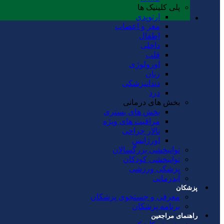
پلی کلینیک ها
ارتوپدی
مغز و اعصاب
اطفال
داخلی
قلب
اورولوژی
زنان
دندانپزشکی
درد
بخش های درمانی
بخش های بستری
مراقبت های ویژه
تالار جراحی
اورژانس
توانبخشی بزرگسالان
توانبخشی کودکان
پزشکی ورزشی
آبدرمانی
پزشکان
معرفی و جستجوی پزشکان
برنامه پزشکان
راهنمای مراجعین