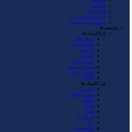
معرفی
هیئت امنا
چارت سازمانی
رسالت و چشم انداز
دپارتمان ها
پاراکلینیک ها
آزمایشگاه
تصویربرداری
داروخانه
اسکوپی
اسپیرومتری
شنوایی سنجی
تست ورزش
rTMS
پلی کلینیک ها
ارتوپدی
مغز و اعصاب
اطفال
داخلی
قلب
اورولوژی
زنان
دندانپزشکی