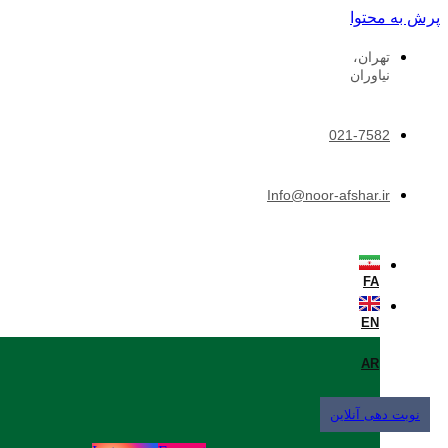
پرش به محتوا
تهران،
نیاوران
021-7582
Info@noor-afshar.ir
FA
EN
AR
نوبت دهی آنلاین