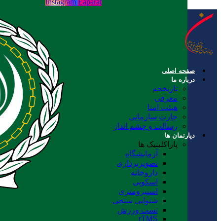
Instagram
Eaparat
صفحه اصلی
درباره ما
تاریخچه
معرفی
هیئت امنا
چارت سازمانی
رسالت و چشم انداز
دپارتمان ها
پاراکلینیک ها
آزمایشگاه
تصویربرداری
داروخانه
اسکوپی
اسپیرومتری
شنوایی سنجی
تست ورزش
rTMS