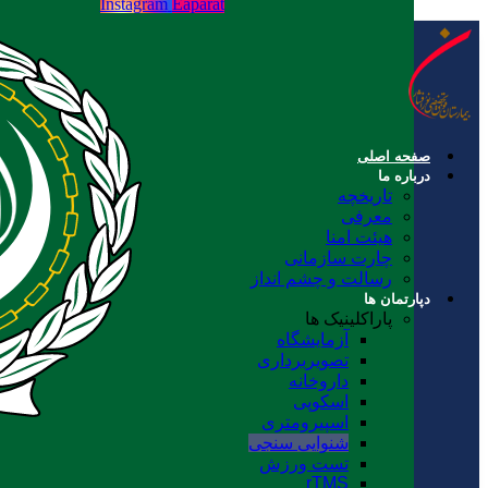
Instagram
Eaparat
صفحه اصلی
درباره ما
تاریخچه
معرفی
هیئت امنا
چارت سازمانی
رسالت و چشم انداز
دپارتمان ها
پاراکلینیک ها
آزمایشگاه
تصویربرداری
داروخانه
اسکوپی
اسپیرومتری
شنوایی سنجی
تست ورزش
rTMS