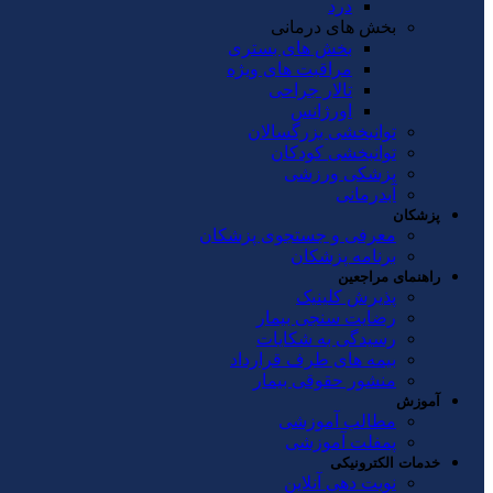
درد
بخش های درمانی
بخش های بستری
مراقبت های ویژه
تالار جراحی
اورژانس
توانبخشی بزرگسالان
توانبخشی کودکان
پزشکی ورزشی
آبدرمانی
پزشکان
معرفی و جستجوی پزشکان
برنامه پزشکان
راهنمای مراجعین
پذیرش کلینیک
رضایت سنجی بیمار
رسیدگی به شکایات
بیمه های طرف قرارداد
منشور حقوقی بیمار
آموزش
مطالب آموزشی
پمفلت آموزشی
خدمات الکترونیکی
نوبت دهی آنلاین