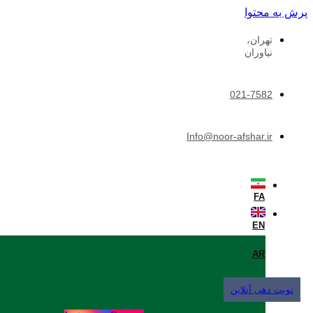
پرش به محتوا
تهران،
نیاوران
021-7582
Info@noor-afshar.ir
FA
EN
AR
نوبت دهی آنلاین