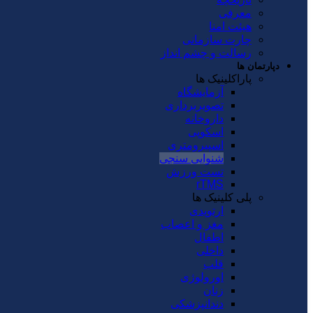
معرفی
هیئت امنا
چارت سازمانی
رسالت و چشم انداز
دپارتمان ها
پاراکلینیک ها
آزمایشگاه
تصویربرداری
داروخانه
اسکوپی
اسپیرومتری
شنوایی سنجی
تست ورزش
rTMS
پلی کلینیک ها
ارتوپدی
مغز و اعصاب
اطفال
داخلی
قلب
اورولوژی
زنان
دندانپزشکی