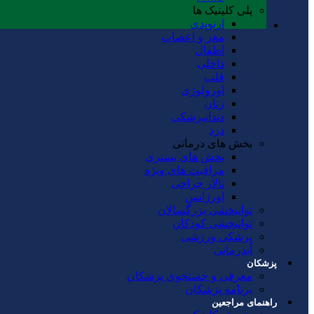
پلی کلینیک ها
ارتوپدی
مغز و اعصاب
اطفال
داخلی
قلب
اورولوژی
زنان
دندانپزشکی
درد
بخش های درمانی
بخش های بستری
مراقبت های ویژه
تالار جراحی
اورژانس
توانبخشی بزرگسالان
توانبخشی کودکان
پزشکی ورزشی
آبدرمانی
پزشکان
معرفی و جستجوی پزشکان
برنامه پزشکان
راهنمای مراجعین