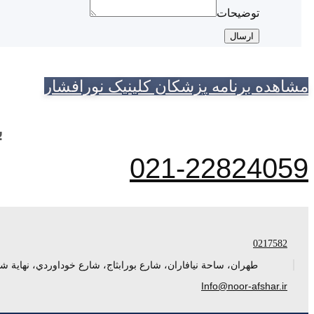
توضیحات
ارسال
مشاهده برنامه پزشکان کلینیک نورافشار
ب
021-22824059
0217582
طهران، ساحة نيافاران، شارع بورابثاج، شارع خوداوردي، نهاية ش
Info@noor-afshar.ir