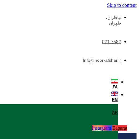
Skip to content
نيافاران،
طهران
021-7582
Info@noor-afshar.ir
FA
EN
AR
Instagram
Eaparat