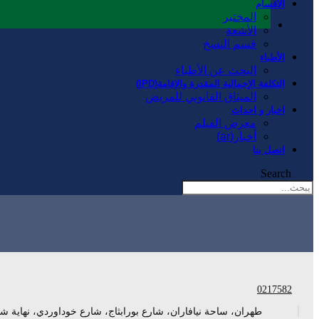
الأقسام
المختبر
الأشعة
قسم النسخ
الأطباء
البحث عن الأطباء
التكلفة الإجمالية المقدرة والإقامة(IPD)
الميثاق القانوني للمريض
اخبار و احداث
معرض الفيلم
أخبار(ar)
اتصل بنا
Search
0217582
طهران، ساحة نيافاران، شارع بورابثاج، شارع خوداوردي، نهاية ش