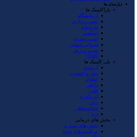
دپارتمان ها
پاراکلینیک ها
آزمایشگاه
تصویربرداری
داروخانه
اسکوپی
اسپیرومتری
شنوایی سنجی
تست ورزش
rTMS
پلی کلینیک ها
ارتوپدی
مغز و اعصاب
اطفال
داخلی
قلب
اورولوژی
زنان
دندانپزشکی
درد
بخش های درمانی
بخش های بستری
مراقبت های ویژه