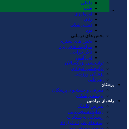
داخلی
قلب
اورولوژی
زنان
دندانپزشکی
درد
بخش های درمانی
بخش های بستری
مراقبت های ویژه
تالار جراحی
اورژانس
توانبخشی بزرگسالان
توانبخشی کودکان
پزشکی ورزشی
آبدرمانی
پزشکان
معرفی و جستجوی پزشکان
برنامه پزشکان
راهنمای مراجعین
پذیرش کلینیک
رضایت سنجی بیمار
رسیدگی به شکایات
بیمه های طرف قرارداد
منشور حقوقی بیمار