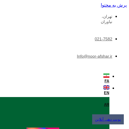
پرش به محتوا
تهران،
نیاوران
021-7582
Info@noor-afshar.ir
FA
EN
AR
نوبت دهی آنلاین