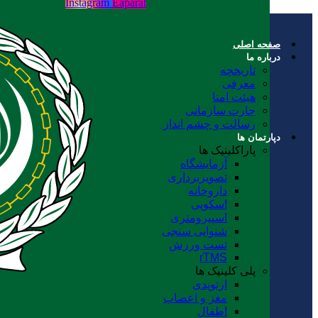
Instagram
Eaparat
صفحه اصلی
درباره ما
تاریخچه
معرفی
هیئت امنا
چارت سازمانی
رسالت و چشم انداز
دپارتمان ها
پاراکلینیک ها
آزمایشگاه
تصویربرداری
داروخانه
اسکوپی
اسپیرومتری
شنوایی سنجی
تست ورزش
rTMS
پلی کلینیک ها
ارتوپدی
مغز و اعصاب
اطفال