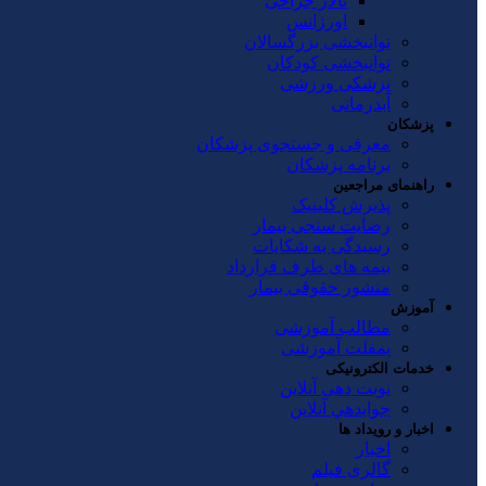
تالار جراحی
اورژانس
توانبخشی بزرگسالان
توانبخشی کودکان
پزشکی ورزشی
آبدرمانی
پزشکان
معرفی و جستجوی پزشکان
برنامه پزشکان
راهنمای مراجعین
پذیرش کلینیک
رضایت سنجی بیمار
رسیدگی به شکایات
بیمه های طرف قرارداد
منشور حقوقی بیمار
آموزش
مطالب آموزشی
پمفلت آموزشی
خدمات الکترونیکی
نوبت دهی آنلاین
جوابدهي آنلاين
اخبار و رویداد ها
اخبار
گالری فیلم