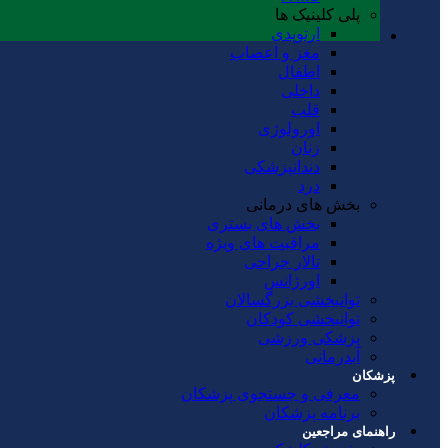
پلی کلینیک ها
ارتوپدی
مغز و اعصاب
اطفال
داخلی
قلب
اورولوژی
زنان
دندانپزشکی
درد
بخش های درمانی
بخش های بستری
مراقبت های ویژه
تالار جراحی
اورژانس
توانبخشی بزرگسالان
توانبخشی کودکان
پزشکی ورزشی
آبدرمانی
پزشکان
معرفی و جستجوی پزشکان
برنامه پزشکان
راهنمای مراجعین