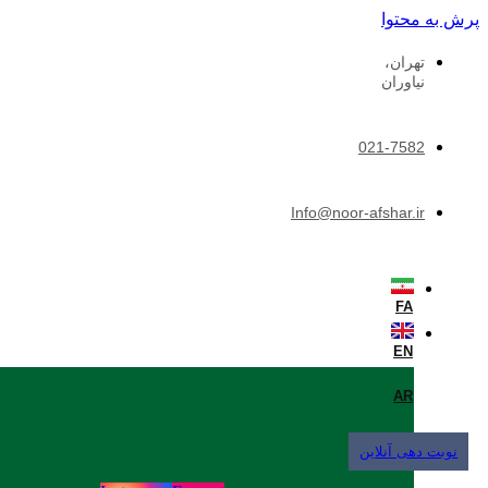
پرش به محتوا
تهران،
نیاوران
021-7582
Info@noor-afshar.ir
FA
EN
AR
نوبت دهی آنلاین