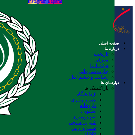
Instagram
Eaparat
صفحه اصلی
درباره ما
تاریخچه
معرفی
هیئت امنا
چارت سازمانی
رسالت و چشم انداز
دپارتمان ها
پاراکلینیک ها
آزمایشگاه
تصویربرداری
داروخانه
اسکوپی
اسپیرومتری
شنوایی سنجی
تست ورزش
rTMS