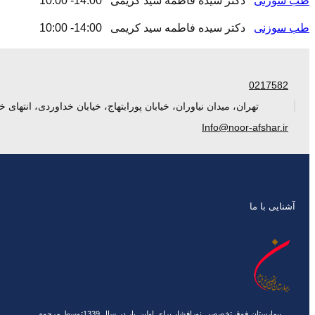
طب سوزنی
دکتر سیده فاطمه سید کریمی 14:00- 10:00
طب سوزنی
دکتر سیده فاطمه سید کریمی 14:00- 10:00
0217582
تهران، میدان نیاوران، خیابان پورابتهاج، خیابان خداوردی، انتهای خ
Info@noor-afshar.ir
آشنایی با ما
بیمارستان فوق تخصصی نورافشار برای اولین بار در سال 1339توسط مرحوم