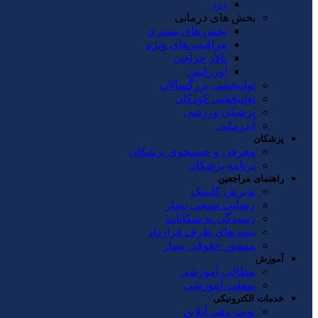
درد
بخش های درمانی
بخش های بستری
مراقبت های ویژه
تالار جراحی
اورژانس
توانبخشی بزرگسالان
توانبخشی کودکان
پزشکی ورزشی
آبدرمانی
پزشکان
معرفی و جستجوی پزشکان
برنامه پزشکان
راهنمای مراجعین
پذیرش کلینیک
رضایت سنجی بیمار
رسیدگی به شکایات
بیمه های طرف قرارداد
منشور حقوقی بیمار
آموزش
مطالب آموزشی
پمفلت آموزشی
خدمات الکترونیکی
نوبت دهی آنلاین