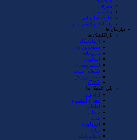
معرفی
هیئت امنا
چارت سازمانی
رسالت و چشم انداز
دپارتمان ها
پاراکلینیک ها
آزمایشگاه
تصویربرداری
داروخانه
اسکوپی
اسپیرومتری
شنوایی سنجی
تست ورزش
rTMS
پلی کلینیک ها
ارتوپدی
مغز و اعصاب
اطفال
داخلی
قلب
اورولوژی
زنان
دندانپزشکی