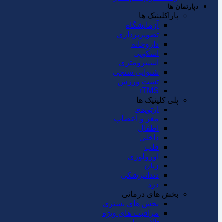
دپارتمان ها
پاراکلینیک ها
آزمایشگاه
تصویربرداری
داروخانه
اسکوپی
اسپیرومتری
شنوایی سنجی
تست ورزش
rTMS
پلی کلینیک ها
ارتوپدی
مغز و اعصاب
اطفال
داخلی
قلب
اورولوژی
زنان
دندانپزشکی
درد
بخش های درمانی
بخش های بستری
مراقبت های ویژه