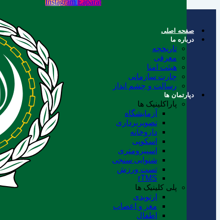
Instagram
Eaparat
صفحه اصلی
درباره ما
تاریخچه
معرفی
هیئت امنا
چارت سازمانی
رسالت و چشم انداز
دپارتمان ها
پاراکلینیک ها
آزمایشگاه
تصویربرداری
داروخانه
اسکوپی
اسپیرومتری
شنوایی سنجی
تست ورزش
rTMS
پلی کلینیک ها
ارتوپدی
مغز و اعصاب
اطفال