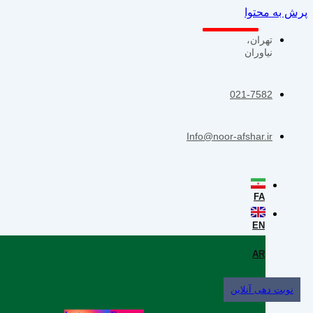
پرش به محتوا
تهران،
نیاوران
021-7582
Info@noor-afshar.ir
FA
EN
AR
نوبت دهی آنلاین