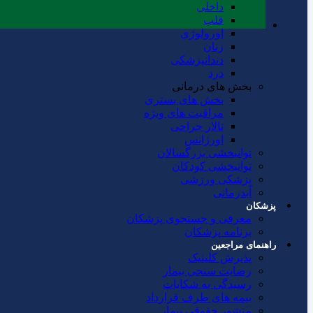
داخلی
قلب
اورولوژی
زنان
دندانپزشکی
درد
بخش های درمانی
بخش های بستری
مراقبت های ویژه
تالار جراحی
اورژانس
توانبخشی بزرگسالان
توانبخشی کودکان
پزشکی ورزشی
آبدرمانی
پزشکان
معرفی و جستجوی پزشکان
برنامه پزشکان
راهنمای مراجعین
پذیرش کلینیک
رضایت سنجی بیمار
رسیدگی به شکایات
بیمه های طرف قرارداد
منشور حقوقی بیمار