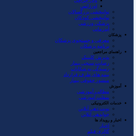
تالار جراحی
اورژانس
توانبخشی بزرگسالان
توانبخشی کودکان
پزشکی ورزشی
آبدرمانی
پزشکان
معرفی و جستجوی پزشکان
برنامه پزشکان
راهنمای مراجعین
پذیرش کلینیک
رضایت سنجی بیمار
رسیدگی به شکایات
بیمه های طرف قرارداد
منشور حقوقی بیمار
آموزش
مطالب آموزشی
پمفلت آموزشی
خدمات الکترونیکی
نوبت دهی آنلاین
جوابدهي آنلاين
اخبار و رویداد ها
اخبار
گالری فیلم