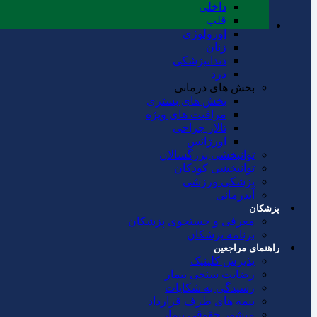
داخلی
قلب
اورولوژی
زنان
دندانپزشکی
درد
بخش های درمانی
بخش های بستری
مراقبت های ویژه
تالار جراحی
اورژانس
توانبخشی بزرگسالان
توانبخشی کودکان
پزشکی ورزشی
آبدرمانی
پزشکان
معرفی و جستجوی پزشکان
برنامه پزشکان
راهنمای مراجعین
پذیرش کلینیک
رضایت سنجی بیمار
رسیدگی به شکایات
بیمه های طرف قرارداد
منشور حقوقی بیمار