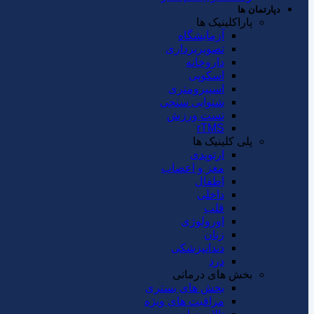
دپارتمان ها
پاراکلینیک ها
آزمایشگاه
تصویربرداری
داروخانه
اسکوپی
اسپیرومتری
شنوایی سنجی
تست ورزش
rTMS
پلی کلینیک ها
ارتوپدی
مغز و اعصاب
اطفال
داخلی
قلب
اورولوژی
زنان
دندانپزشکی
درد
بخش های درمانی
بخش های بستری
مراقبت های ویژه