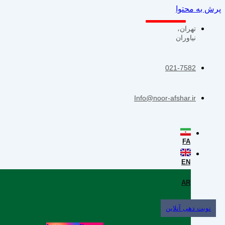
پرش به محتوا
تهران،
نیاوران
021-7582
Info@noor-afshar.ir
FA
EN
AR
نوبت دهی آنلاین