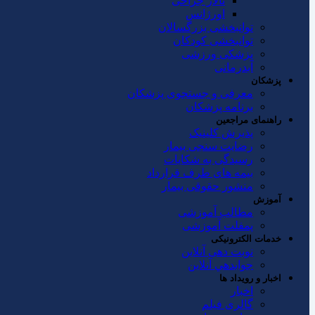
تالار جراحی
اورژانس
توانبخشی بزرگسالان
توانبخشی کودکان
پزشکی ورزشی
آبدرمانی
پزشکان
معرفی و جستجوی پزشکان
برنامه پزشکان
راهنمای مراجعین
پذیرش کلینیک
رضایت سنجی بیمار
رسیدگی به شکایات
بیمه های طرف قرارداد
منشور حقوقی بیمار
آموزش
مطالب آموزشی
پمفلت آموزشی
خدمات الکترونیکی
نوبت دهی آنلاین
جوابدهي آنلاين
اخبار و رویداد ها
اخبار
گالری فیلم