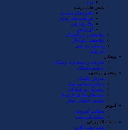
درد
بخش های درمانی
بخش های بستری
مراقبت های ویژه
تالار جراحی
اورژانس
توانبخشی بزرگسالان
توانبخشی کودکان
پزشکی ورزشی
آبدرمانی
پزشکان
معرفی و جستجوی پزشکان
برنامه پزشکان
راهنمای مراجعین
پذیرش کلینیک
رضایت سنجی بیمار
رسیدگی به شکایات
بیمه های طرف قرارداد
منشور حقوقی بیمار
آموزش
مطالب آموزشی
پمفلت آموزشی
خدمات الکترونیکی
نوبت دهی آنلاین