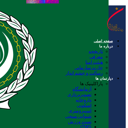
Instagram
Eaparat
صفحه اصلی
درباره ما
تاریخچه
معرفی
هیئت امنا
چارت سازمانی
رسالت و چشم انداز
دپارتمان ها
پاراکلینیک ها
آزمایشگاه
تصویربرداری
داروخانه
اسکوپی
اسپیرومتری
شنوایی سنجی
تست ورزش
rTMS