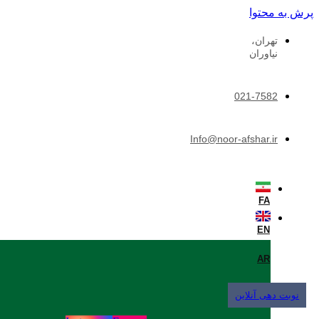
پرش به محتوا
تهران،
نیاوران
021-7582
Info@noor-afshar.ir
FA
EN
AR
نوبت دهی آنلاین