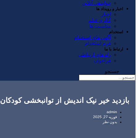
جوابدهي آنلاين
اخبار و رویداد ها
اخبار
گالری فیلم
مناسبت ها
استخدام
آگهی های استخدام
فرم استخدام
ارتباط با ما
راه های ارتباطی
فراخوان
جستجو
بازدید خیر نیک اندیش از توانبخشی کودکان 
admin
فوریه 27, 2025
بدون نظر