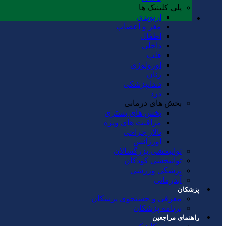
پلی کلینیک ها
ارتوپدی
مغز و اعصاب
اطفال
داخلی
قلب
اورولوژی
زنان
دندانپزشکی
درد
بخش های درمانی
بخش های بستری
مراقبت های ویژه
تالار جراحی
اورژانس
توانبخشی بزرگسالان
توانبخشی کودکان
پزشکی ورزشی
آبدرمانی
پزشکان
معرفی و جستجوی پزشکان
برنامه پزشکان
راهنمای مراجعین