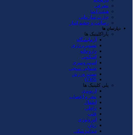
معرفی
هیئت امنا
چارت سازمانی
رسالت و چشم انداز
دپارتمان ها
پاراکلینیک ها
آزمایشگاه
تصویربرداری
داروخانه
اسکوپی
اسپیرومتری
شنوایی سنجی
تست ورزش
rTMS
پلی کلینیک ها
ارتوپدی
مغز و اعصاب
اطفال
داخلی
قلب
اورولوژی
زنان
دندانپزشکی