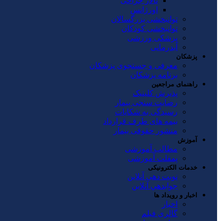
تالار جراحی
اورژانس
توانبخشی بزرگسالان
توانبخشی کودکان
پزشکی ورزشی
آبدرمانی
پزشکان
معرفی و جستجوی پزشکان
برنامه پزشکان
راهنمای مراجعین
پذیرش کلینیک
رضایت سنجی بیمار
رسیدگی به شکایات
بیمه های طرف قرارداد
منشور حقوقی بیمار
آموزش
مطالب آموزشی
پمفلت آموزشی
خدمات الکترونیکی
نوبت دهی آنلاین
جوابدهي آنلاين
اخبار و رویداد ها
اخبار
گالری فیلم