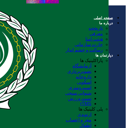
Instagram
Eaparat
صفحه اصلی
درباره ما
تاریخچه
معرفی
هیئت امنا
چارت سازمانی
رسالت و چشم انداز
دپارتمان ها
پاراکلینیک ها
آزمایشگاه
تصویربرداری
داروخانه
اسکوپی
اسپیرومتری
شنوایی سنجی
تست ورزش
rTMS
پلی کلینیک ها
ارتوپدی
مغز و اعصاب
اطفال