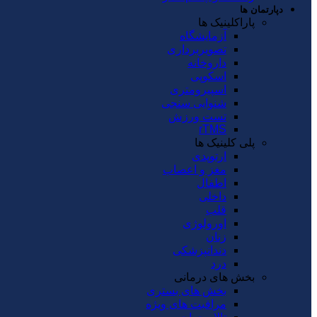
دپارتمان ها
پاراکلینیک ها
آزمایشگاه
تصویربرداری
داروخانه
اسکوپی
اسپیرومتری
شنوایی سنجی
تست ورزش
rTMS
پلی کلینیک ها
ارتوپدی
مغز و اعصاب
اطفال
داخلی
قلب
اورولوژی
زنان
دندانپزشکی
درد
بخش های درمانی
بخش های بستری
مراقبت های ویژه