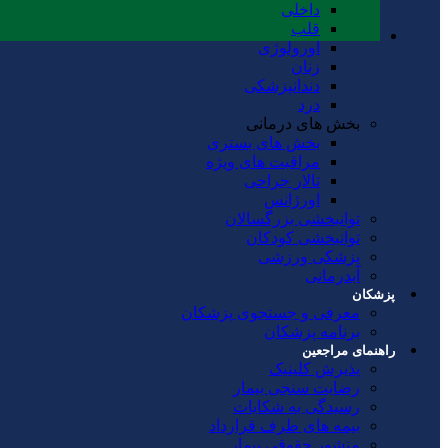
داخلی
قلب
اورولوژی
زنان
دندانپزشکی
درد
بخش های درمانی
بخش های بستری
مراقبت های ویژه
تالار جراحی
اورژانس
توانبخشی بزرگسالان
توانبخشی کودکان
پزشکی ورزشی
آبدرمانی
پزشکان
معرفی و جستجوی پزشکان
برنامه پزشکان
راهنمای مراجعین
پذیرش کلینیک
رضایت سنجی بیمار
رسیدگی به شکایات
بیمه های طرف قرارداد
منشور حقوقی بیمار