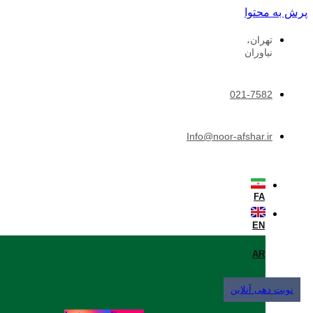
پرش به محتوا
تهران،
نیاوران
021-7582
Info@noor-afshar.ir
FA
EN
AR
نوبت دهی آنلاین