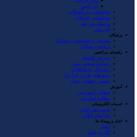
تالار جراحی
اورژانس
توانبخشی بزرگسالان
توانبخشی کودکان
پزشکی ورزشی
آبدرمانی
پزشکان
معرفی و جستجوی پزشکان
برنامه پزشکان
راهنمای مراجعین
پذیرش کلینیک
رضایت سنجی بیمار
رسیدگی به شکایات
بیمه های طرف قرارداد
منشور حقوقی بیمار
آموزش
مطالب آموزشی
پمفلت آموزشی
خدمات الکترونیکی
نوبت دهی آنلاین
جوابدهي آنلاين
اخبار و رویداد ها
اخبار
گالری فیلم