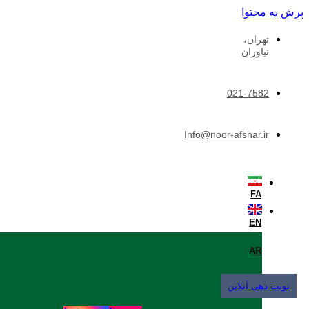
پرش به محتوا
تهران،
نیاوران
021-7582
Info@noor-afshar.ir
FA
EN
AR
نوبت دهی آنلاین