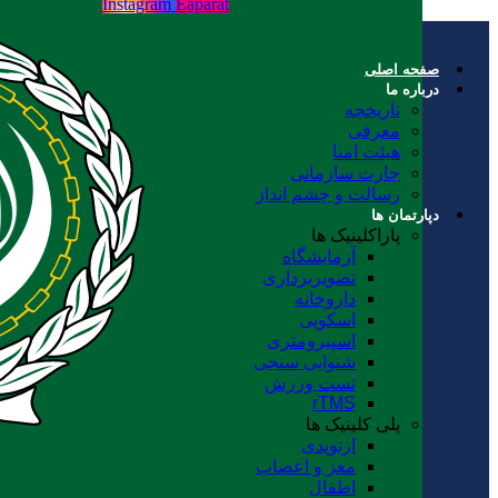
Instagram
Eaparat
صفحه اصلی
درباره ما
تاریخچه
معرفی
هیئت امنا
چارت سازمانی
رسالت و چشم انداز
دپارتمان ها
پاراکلینیک ها
آزمایشگاه
تصویربرداری
داروخانه
اسکوپی
اسپیرومتری
شنوایی سنجی
تست ورزش
rTMS
پلی کلینیک ها
ارتوپدی
مغز و اعصاب
اطفال