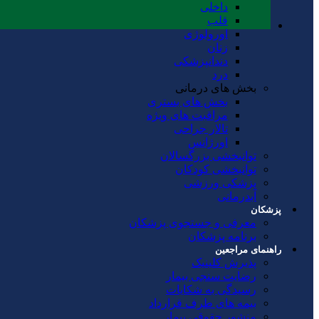
داخلی
قلب
اورولوژی
زنان
دندانپزشکی
درد
بخش های درمانی
بخش های بستری
مراقبت های ویژه
تالار جراحی
اورژانس
توانبخشی بزرگسالان
توانبخشی کودکان
پزشکی ورزشی
آبدرمانی
پزشکان
معرفی و جستجوی پزشکان
برنامه پزشکان
راهنمای مراجعین
پذیرش کلینیک
رضایت سنجی بیمار
رسیدگی به شکایات
بیمه های طرف قرارداد
منشور حقوقی بیمار