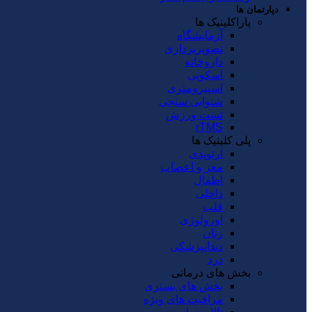
دپارتمان ها
پاراکلینیک ها
آزمایشگاه
تصویربرداری
داروخانه
اسکوپی
اسپیرومتری
شنوایی سنجی
تست ورزش
rTMS
پلی کلینیک ها
ارتوپدی
مغز و اعصاب
اطفال
داخلی
قلب
اورولوژی
زنان
دندانپزشکی
درد
بخش های درمانی
بخش های بستری
مراقبت های ویژه