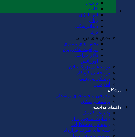
داخلی
قلب
اورولوژی
زنان
دندانپزشکی
درد
بخش های درمانی
بخش های بستری
مراقبت های ویژه
تالار جراحی
اورژانس
توانبخشی بزرگسالان
توانبخشی کودکان
پزشکی ورزشی
آبدرمانی
پزشکان
معرفی و جستجوی پزشکان
برنامه پزشکان
راهنمای مراجعین
پذیرش کلینیک
رضایت سنجی بیمار
رسیدگی به شکایات
بیمه های طرف قرارداد
منشور حقوقی بیمار