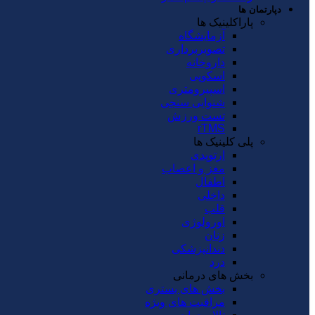
دپارتمان ها
پاراکلینیک ها
آزمایشگاه
تصویربرداری
داروخانه
اسکوپی
اسپیرومتری
شنوایی سنجی
تست ورزش
rTMS
پلی کلینیک ها
ارتوپدی
مغز و اعصاب
اطفال
داخلی
قلب
اورولوژی
زنان
دندانپزشکی
درد
بخش های درمانی
بخش های بستری
مراقبت های ویژه