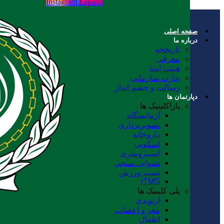
Instagram
Eaparat
صفحه اصلی
درباره ما
تاریخچه
معرفی
هیئت امنا
چارت سازمانی
رسالت و چشم انداز
دپارتمان ها
پاراکلینیک ها
آزمایشگاه
تصویربرداری
داروخانه
اسکوپی
اسپیرومتری
شنوایی سنجی
تست ورزش
rTMS
پلی کلینیک ها
ارتوپدی
مغز و اعصاب
اطفال