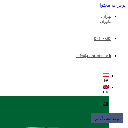
پرش به محتوا
تهران،
نیاوران
021-7582
Info@noor-afshar.ir
FA
EN
AR
نوبت دهی آنلاین