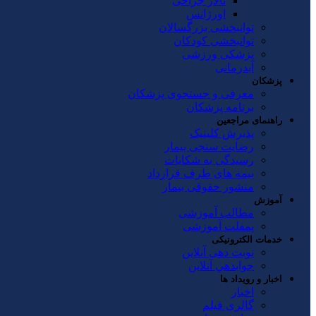
تالار جراحی
اورژانس
توانبخشی بزرگسالان
توانبخشی کودکان
پزشکی ورزشی
آبدرمانی
پزشکان
معرفی و جستجوی پزشکان
برنامه پزشکان
راهنمای مراجعین
پذیرش کلینیک
رضایت سنجی بیمار
رسیدگی به شکایات
بیمه های طرف قرارداد
منشور حقوقی بیمار
آموزش
مطالب آموزشی
پمفلت آموزشی
خدمات الکترونیکی
نوبت دهی آنلاین
جوابدهي آنلاين
اخبار و رویداد ها
اخبار
گالری فیلم