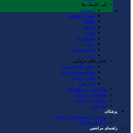
پلی کلینیک ها
ارتوپدی
مغز و اعصاب
اطفال
داخلی
قلب
اورولوژی
زنان
دندانپزشکی
درد
بخش های درمانی
بخش های بستری
مراقبت های ویژه
تالار جراحی
اورژانس
توانبخشی بزرگسالان
توانبخشی کودکان
پزشکی ورزشی
آبدرمانی
پزشکان
معرفی و جستجوی پزشکان
برنامه پزشکان
راهنمای مراجعین