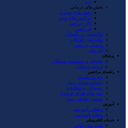
درد
بخش های درمانی
بخش های بستری
مراقبت های ویژه
تالار جراحی
اورژانس
توانبخشی بزرگسالان
توانبخشی کودکان
پزشکی ورزشی
آبدرمانی
پزشکان
معرفی و جستجوی پزشکان
برنامه پزشکان
راهنمای مراجعین
پذیرش کلینیک
رضایت سنجی بیمار
رسیدگی به شکایات
بیمه های طرف قرارداد
منشور حقوقی بیمار
آموزش
مطالب آموزشی
پمفلت آموزشی
خدمات الکترونیکی
نوبت دهی آنلاین