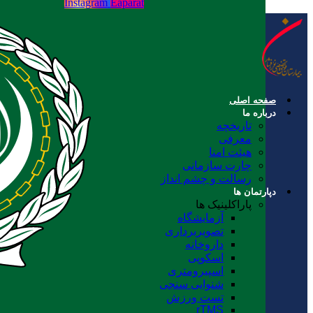
Instagram
Eaparat
صفحه اصلی
درباره ما
تاریخچه
معرفی
هیئت امنا
چارت سازمانی
رسالت و چشم انداز
دپارتمان ها
پاراکلینیک ها
آزمایشگاه
تصویربرداری
داروخانه
اسکوپی
اسپیرومتری
شنوایی سنجی
تست ورزش
rTMS