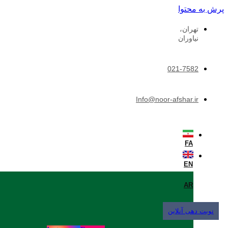
پرش به محتوا
تهران،
نیاوران
021-7582
Info@noor-afshar.ir
FA
EN
AR
نوبت دهی آنلاین