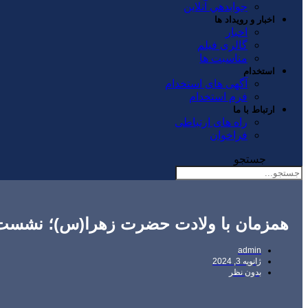
جوابدهي آنلاين
اخبار و رویداد ها
اخبار
گالری فیلم
مناسبت ها
استخدام
آگهی های استخدام
فرم استخدام
ارتباط با ما
راه های ارتباطی
فراخوان
جستجو
همزمان با ولادت حضرت زهرا(س)؛ نشست م
admin
ژانویه 3, 2024
بدون نظر