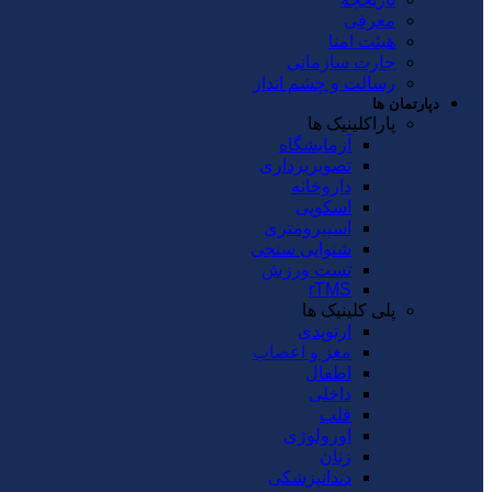
معرفی
هیئت امنا
چارت سازمانی
رسالت و چشم انداز
دپارتمان ها
پاراکلینیک ها
آزمایشگاه
تصویربرداری
داروخانه
اسکوپی
اسپیرومتری
شنوایی سنجی
تست ورزش
rTMS
پلی کلینیک ها
ارتوپدی
مغز و اعصاب
اطفال
داخلی
قلب
اورولوژی
زنان
دندانپزشکی