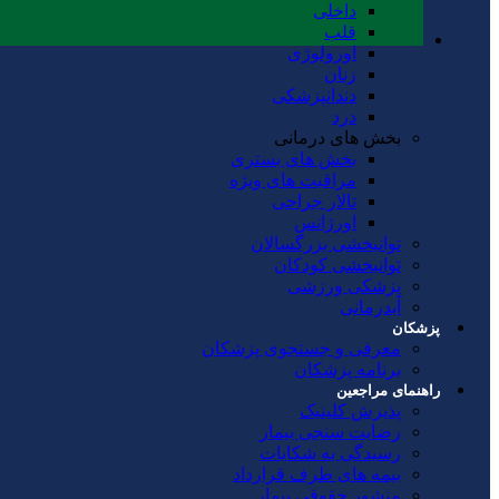
داخلی
قلب
اورولوژی
زنان
دندانپزشکی
درد
بخش های درمانی
بخش های بستری
مراقبت های ویژه
تالار جراحی
اورژانس
توانبخشی بزرگسالان
توانبخشی کودکان
پزشکی ورزشی
آبدرمانی
پزشکان
معرفی و جستجوی پزشکان
برنامه پزشکان
راهنمای مراجعین
پذیرش کلینیک
رضایت سنجی بیمار
رسیدگی به شکایات
بیمه های طرف قرارداد
منشور حقوقی بیمار