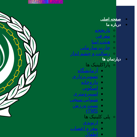
Instagram
Eaparat
صفحه اصلی
درباره ما
تاریخچه
معرفی
هیئت امنا
چارت سازمانی
رسالت و چشم انداز
دپارتمان ها
پاراکلینیک ها
آزمایشگاه
تصویربرداری
داروخانه
اسکوپی
اسپیرومتری
شنوایی سنجی
تست ورزش
rTMS
پلی کلینیک ها
ارتوپدی
مغز و اعصاب
اطفال