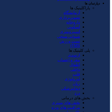
دپارتمان ها
پاراکلینیک ها
آزمایشگاه
تصویربرداری
داروخانه
اسکوپی
اسپیرومتری
شنوایی سنجی
تست ورزش
rTMS
پلی کلینیک ها
ارتوپدی
مغز و اعصاب
اطفال
داخلی
قلب
اورولوژی
زنان
دندانپزشکی
درد
بخش های درمانی
بخش های بستری
مراقبت های ویژه