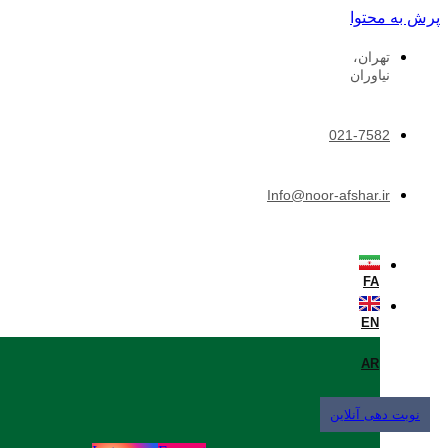
پرش به محتوا
تهران،
نیاوران
021-7582
Info@noor-afshar.ir
FA
EN
AR
نوبت دهی آنلاین