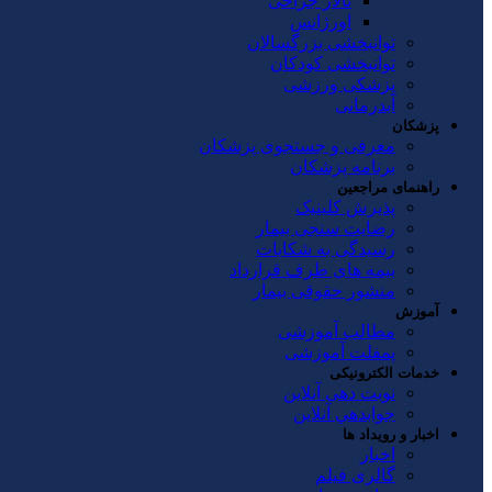
تالار جراحی
اورژانس
توانبخشی بزرگسالان
توانبخشی کودکان
پزشکی ورزشی
آبدرمانی
پزشکان
معرفی و جستجوی پزشکان
برنامه پزشکان
راهنمای مراجعین
پذیرش کلینیک
رضایت سنجی بیمار
رسیدگی به شکایات
بیمه های طرف قرارداد
منشور حقوقی بیمار
آموزش
مطالب آموزشی
پمفلت آموزشی
خدمات الکترونیکی
نوبت دهی آنلاین
جوابدهي آنلاين
اخبار و رویداد ها
اخبار
گالری فیلم