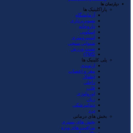
دپارتمان ها
پاراکلینیک ها
آزمایشگاه
تصویربرداری
داروخانه
اسکوپی
اسپیرومتری
شنوایی سنجی
تست ورزش
rTMS
پلی کلینیک ها
ارتوپدی
مغز و اعصاب
اطفال
داخلی
قلب
اورولوژی
زنان
دندانپزشکی
درد
بخش های درمانی
بخش های بستری
مراقبت های ویژه