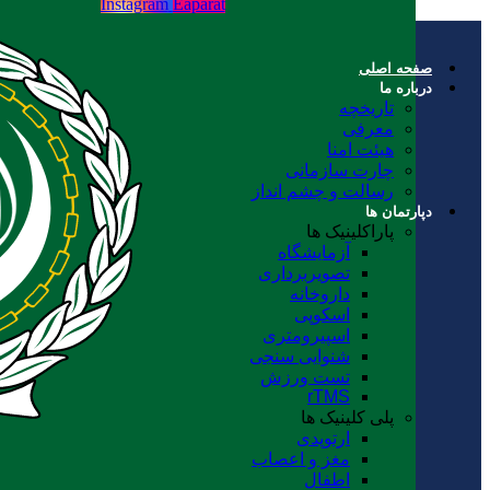
Instagram
Eaparat
صفحه اصلی
درباره ما
تاریخچه
معرفی
هیئت امنا
چارت سازمانی
رسالت و چشم انداز
دپارتمان ها
پاراکلینیک ها
آزمایشگاه
تصویربرداری
داروخانه
اسکوپی
اسپیرومتری
شنوایی سنجی
تست ورزش
rTMS
پلی کلینیک ها
ارتوپدی
مغز و اعصاب
اطفال