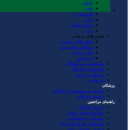
داخلی
قلب
اورولوژی
زنان
دندانپزشکی
درد
بخش های درمانی
بخش های بستری
مراقبت های ویژه
تالار جراحی
اورژانس
توانبخشی بزرگسالان
توانبخشی کودکان
پزشکی ورزشی
آبدرمانی
پزشکان
معرفی و جستجوی پزشکان
برنامه پزشکان
راهنمای مراجعین
پذیرش کلینیک
رضایت سنجی بیمار
رسیدگی به شکایات
بیمه های طرف قرارداد
منشور حقوقی بیمار