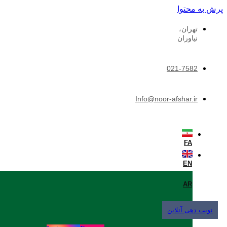
پرش به محتوا
تهران،
نیاوران
021-7582
Info@noor-afshar.ir
FA
EN
AR
نوبت دهی آنلاین