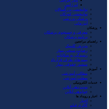
تالار جراحی
اورژانس
توانبخشی بزرگسالان
توانبخشی کودکان
پزشکی ورزشی
آبدرمانی
پزشکان
معرفی و جستجوی پزشکان
برنامه پزشکان
راهنمای مراجعین
پذیرش کلینیک
رضایت سنجی بیمار
رسیدگی به شکایات
بیمه های طرف قرارداد
منشور حقوقی بیمار
آموزش
مطالب آموزشی
پمفلت آموزشی
خدمات الکترونیکی
نوبت دهی آنلاین
جوابدهي آنلاين
اخبار و رویداد ها
اخبار
گالری فیلم