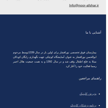
Info@noor-afshar.ir
آشنایی با ما
بیمارستان فوق تخصصی نورافشار برای اولین بار در سال 1339توسط مرحوم
ابوالحسن نورافشار به عنوان آسایشگاه کوچکی جهت نگهداری رایگان کودکان
مبتلا به فلج اطفال وقف شد و در سال 1392 و به همت جمعیت هلال احمر
رسما فعالیت خود را آغاز کرد
راهنمای مراجعین
پذیرش کلینیک
برنامه پزشکان کلینیک