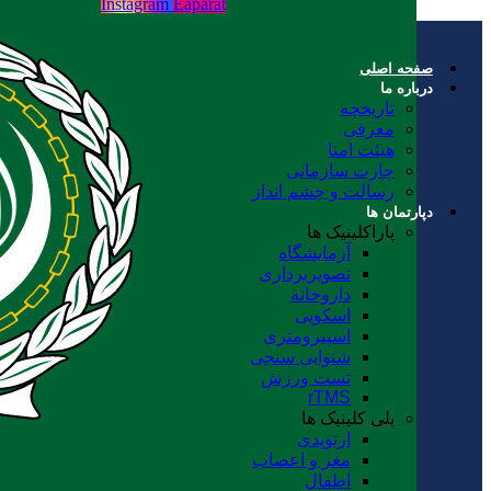
Instagram
Eaparat
صفحه اصلی
درباره ما
تاریخچه
معرفی
هیئت امنا
چارت سازمانی
رسالت و چشم انداز
دپارتمان ها
پاراکلینیک ها
آزمایشگاه
تصویربرداری
داروخانه
اسکوپی
اسپیرومتری
شنوایی سنجی
تست ورزش
rTMS
پلی کلینیک ها
ارتوپدی
مغز و اعصاب
اطفال