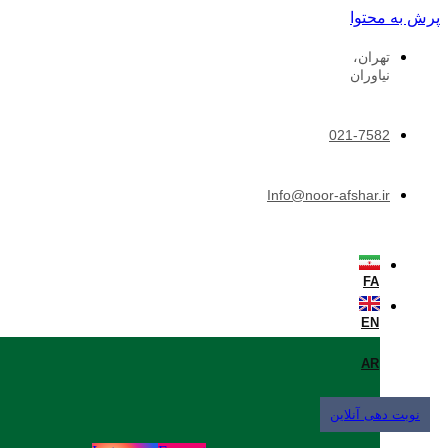
پرش به محتوا
تهران،
نیاوران
021-7582
Info@noor-afshar.ir
FA
EN
AR
نوبت دهی آنلاین