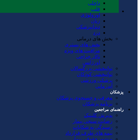
داخلی
قلب
اورولوژی
زنان
دندانپزشکی
درد
بخش های درمانی
بخش های بستری
مراقبت های ویژه
تالار جراحی
اورژانس
توانبخشی بزرگسالان
توانبخشی کودکان
پزشکی ورزشی
آبدرمانی
پزشکان
معرفی و جستجوی پزشکان
برنامه پزشکان
راهنمای مراجعین
پذیرش کلینیک
رضایت سنجی بیمار
رسیدگی به شکایات
بیمه های طرف قرارداد
منشور حقوقی بیمار