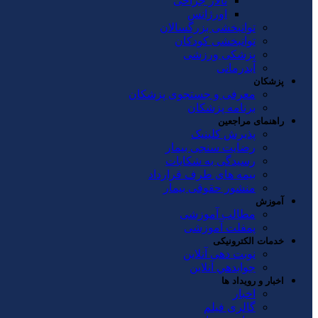
تالار جراحی
اورژانس
توانبخشی بزرگسالان
توانبخشی کودکان
پزشکی ورزشی
آبدرمانی
پزشکان
معرفی و جستجوی پزشکان
برنامه پزشکان
راهنمای مراجعین
پذیرش کلینیک
رضایت سنجی بیمار
رسیدگی به شکایات
بیمه های طرف قرارداد
منشور حقوقی بیمار
آموزش
مطالب آموزشی
پمفلت آموزشی
خدمات الکترونیکی
نوبت دهی آنلاین
جوابدهي آنلاين
اخبار و رویداد ها
اخبار
گالری فیلم