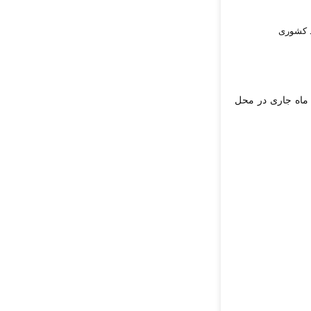
 تخصصی نورافشار؛ نمایشگاه 45 ساله افتخارات و دستاوردهای نظام سلامت کشور روز جمعه 13 بهمن ماه جاری در محل