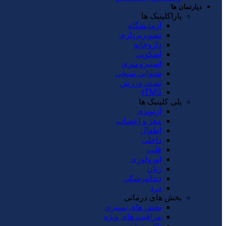
دپارتمان ها
پاراکلینیک ها
آزمایشگاه
تصویربرداری
داروخانه
اسکوپی
اسپیرومتری
شنوایی سنجی
تست ورزش
rTMS
پلی کلینیک ها
ارتوپدی
مغز و اعصاب
اطفال
داخلی
قلب
اورولوژی
زنان
دندانپزشکی
درد
بخش های درمانی
بخش های بستری
مراقبت های ویژه