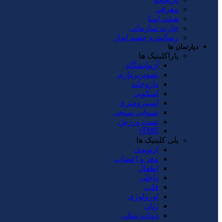
معرفی
هیئت امنا
چارت سازمانی
رسالت و چشم انداز
دپارتمان ها
پاراکلینیک ها
آزمایشگاه
تصویربرداری
داروخانه
اسکوپی
اسپیرومتری
شنوایی سنجی
تست ورزش
rTMS
پلی کلینیک ها
ارتوپدی
مغز و اعصاب
اطفال
داخلی
قلب
اورولوژی
زنان
دندانپزشکی