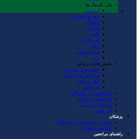
پلی کلینیک ها
ارتوپدی
مغز و اعصاب
اطفال
داخلی
قلب
اورولوژی
زنان
دندانپزشکی
درد
بخش های درمانی
بخش های بستری
مراقبت های ویژه
تالار جراحی
اورژانس
توانبخشی بزرگسالان
توانبخشی کودکان
پزشکی ورزشی
آبدرمانی
پزشکان
معرفی و جستجوی پزشکان
برنامه پزشکان
راهنمای مراجعین