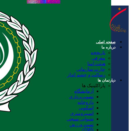
Instagram
Eaparat
صفحه اصلی
درباره ما
تاریخچه
معرفی
هیئت امنا
چارت سازمانی
رسالت و چشم انداز
دپارتمان ها
پاراکلینیک ها
آزمایشگاه
تصویربرداری
داروخانه
اسکوپی
اسپیرومتری
شنوایی سنجی
تست ورزش
rTMS