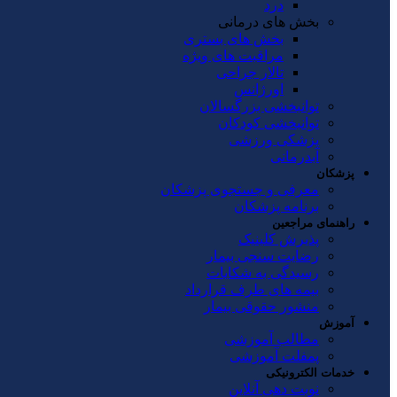
درد
بخش های درمانی
بخش های بستری
مراقبت های ویژه
تالار جراحی
اورژانس
توانبخشی بزرگسالان
توانبخشی کودکان
پزشکی ورزشی
آبدرمانی
پزشکان
معرفی و جستجوی پزشکان
برنامه پزشکان
راهنمای مراجعین
پذیرش کلینیک
رضایت سنجی بیمار
رسیدگی به شکایات
بیمه های طرف قرارداد
منشور حقوقی بیمار
آموزش
مطالب آموزشی
پمفلت آموزشی
خدمات الکترونیکی
نوبت دهی آنلاین