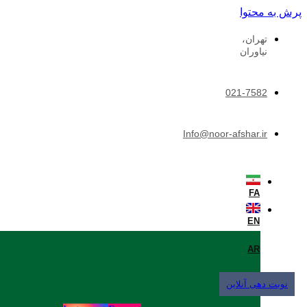
پرش به محتوا
تهران،
نیاوران
021-7582
Info@noor-afshar.ir
FA
EN
AR
نوبت دهی آنلاین