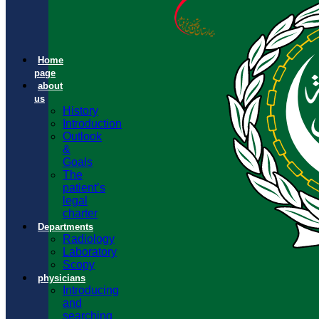
Home
page
about
us
History
Introduction
Outlook
&
Goals
The
patient’s
legal
charter
Departments
Radiology
Laboratory
Scopy
physicians
Introducing
and
searching