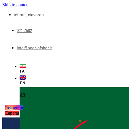
Skip to content
tehran, niavaran
021-7582
Info@noor-afshar.ir
FA
EN
AR
Instagram
Eaparat